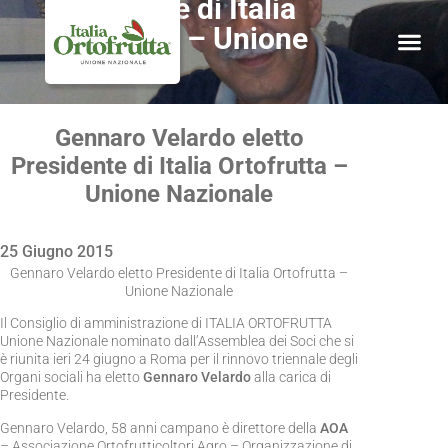
Presidente di Italia
Ortofrutta – Unione
Nazionale
Gennaro Velardo eletto
Presidente di Italia Ortofrutta –
Unione Nazionale
25 Giugno 2015
Gennaro Velardo eletto Presidente di Italia Ortofrutta –
Unione Nazionale
Il Consiglio di amministrazione di ITALIA ORTOFRUTTA
Unione Nazionale nominato dall’Assemblea dei Soci che si
è riunita ieri 24 giugno a Roma per il rinnovo triennale degli
Organi sociali ha eletto
Gennaro Velardo
alla carica di
Presidente.
Gennaro Velardo, 58 anni campano è direttore della
AOA
– Associazione Ortofrutticoltori Agro – Organizzazione di