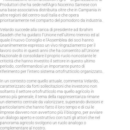
Produttori che ha sede nell’Agro Nocerino Sarnese con
una base associativa distribuita oltre che in Campania in
altre regioni del centro-sud Italia e che opera
prioritariamente nel comparto del pomodoro da industria.
Velardo succede alla carica di presidente ad Ibrahim
Saadeh che ha guidato l’Unione nell’ultimo triennio ed al
quale il nuovo Consiglio e l’Assemblea dei soci hanno
unanimemente espresso un vivo ringraziamento per il
lavoro svolto in questi anni che ha consentito all’Unione
Nazionale di consolidare il proprio ruolo nonostante le
criticità che hanno investito il settore in questo ultimo
periodo, confermandosi un importante punto di
riferimento per l’intero sistema ortofrutticolo organizzato.
In un contesto come quello attuale, commenta Velardo,
caratterizzato da forti sollecitazioni che investono non
soltanto il settore ortofrutticolo ma quello agricolo in
senso più generale, il tema della rappresentanza rimane
un elemento centrale da valorizzare, superando divisioni e
particolarismi che hanno fatto il loro tempo e di cui le
imprese davvero non avvertono più il bisogno, per avviare
un dialogo aperto e costruttivo con tutti gli attori che nel
panorama agricolo svolgono un ruolo analogo o
complementare al nostro.