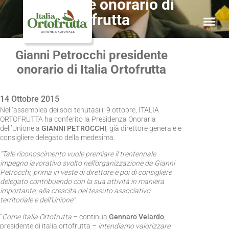
presidente onorario di
Italia Ortofrutta
Gianni Petrocchi presidente
onorario di Italia Ortofrutta
14 Ottobre 2015
Nell’assemblea dei soci tenutasi il 9 ottobre, ITALIA
ORTOFRUTTA ha conferito la Presidenza Onoraria
dell’Unione a
GIANNI PETROCCHI
, già direttore generale e
consigliere delegato della medesima.
“Tale riconoscimento vuole premiare il trentennale
impegno lavorativo svolto nell’organizzazione da Gianni
Petrocchi, prima in veste di direttore e poi di consigliere
delegato contribuendo con la sua attività in maniera
importante, alla crescita del tessuto associativo
territoriale e dell’Unione”.
“
Come Italia Ortofrutta
– continua
Gennaro Velardo
,
presidente di italia ortofrutta –
intendiamo valorizzare