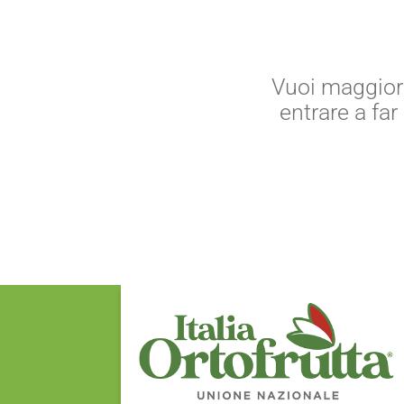
castagne e
marroni
cavolfiori
cavoli
Vuoi maggiori
cavolo rapa
entrare a fa
cetrioli
cicoria
ciliegie
cipolle
clementine
cocomeri
erbe aromatiche
fagiolini
fichi d'india
finocchi
fragole
frutta