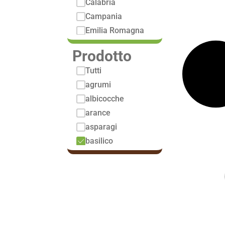
Calabria
Campania
Emilia Romagna
Lazio
Prodotto
Lombardia
Tutti
Marche
agrumi
Molise
albicocche
Piemonte
arance
Puglia
asparagi
Sardegna
basilico
Sicilia
bergamotto
Toscana
cachi
Trentino Alto
Adige
cachi mela
carciofi
carote