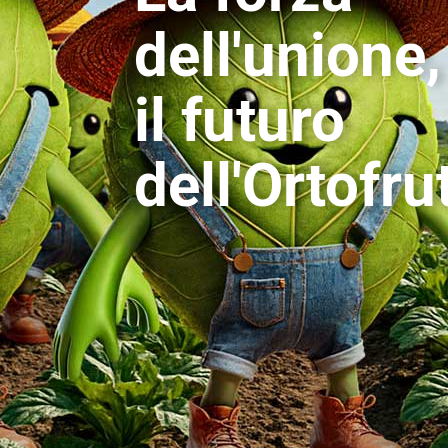
dell'unione,
il futuro
dell'Ortofru