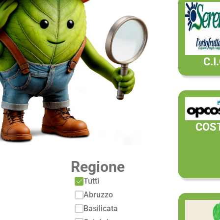
C.I
COS
Regione
Tutti
Abruzzo
Basilicata