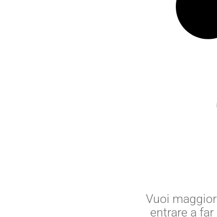
frutta destinata
alla
trasformazione
funghi
indivia
insalata
insalate da taglio
kiwi
lattuga
legumi
limoni
mandarini
melagrane
melanzane
Vuoi maggiori
mele
entrare a fa
meloni