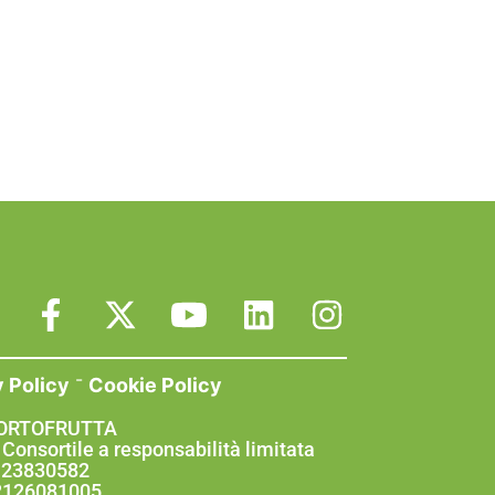
-
y Policy
Cookie Policy
 ORTOFRUTTA
 Consortile a responsabilità limitata
0123830582
02126081005