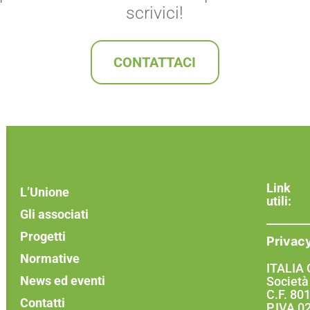
scrivici!
CONTATTACI
Link
L’Unione
utili:
Gli associati
Progetti
Privac
Normative
ITALIA
News ed eventi
Società
C.F. 8
Contatti
P.IVA 