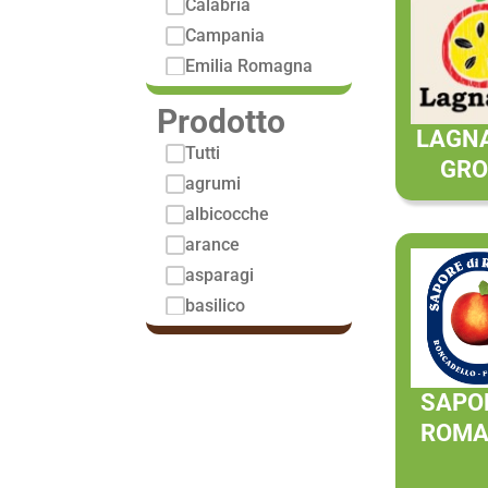
Calabria
Campania
Emilia Romagna
Lazio
Prodotto
Lombardia
LAGN
Tutti
Marche
GRO
agrumi
Molise
albicocche
Piemonte
arance
Puglia
asparagi
Sardegna
basilico
Sicilia
bergamotto
Toscana
cachi
Trentino Alto
Adige
cachi mela
SAPOR
carciofi
ROM
carote