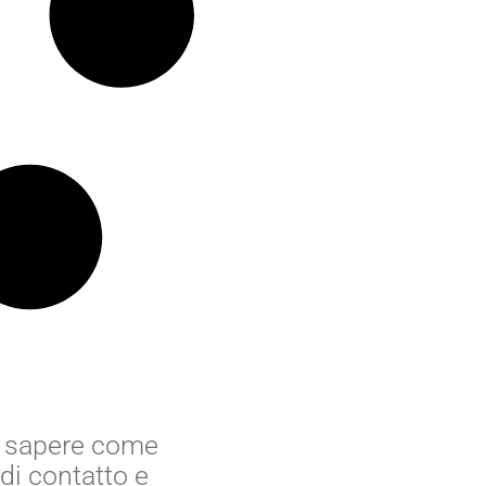
 o sapere come
di contatto e