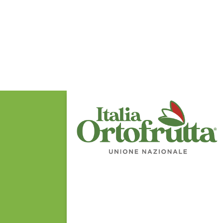
nettarine
nocciole
noci
ortaggi
patate
peperoni
percoche
pere
pesche
piccoli frutti
pomodori
pomodori da
industria
pompelmi
prezzemolo
prugne