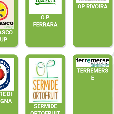
OP RIVOIRA
O.P.
FERRARA
ASCO
UP
TERREMERS
E
E DI
AGNA
SERMIDE
ORTOFRUIT