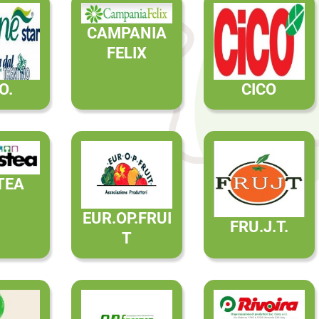
CAMPANIA
FELIX
.O.
CICO
TEA
EUR.OP.FRUI
FRU.J.T.
T