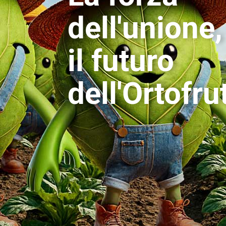
dell'unione,
il futuro
dell'Ortofru