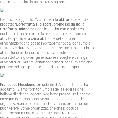
trecento associati in tutto il Mezzogiorno.
Badursi ha aggiunto: “Alcuni mesi fa abbiamo aderito al
progetto
‘L’ortofrutta e lo sport’, promosso da Italia
Ortofrutta Unione nazionale,
che ha come obiettivo
quello di diffondere tra le fasce giovanili che praticano
attività sportiva, la sana abitudine della buona
alimentazione che passa inevitabilmente dal consumo di
frutta e verdura. Vogliamo inoltre dare il nostro contributo
alla diffusione del consumo consapevole, educando
soprattutto le giovani generazione a scegliere bene gli
alimenti di cui nutrirsi evitando forme di consumismo che
portano poi agli sprechi e a stili di vita inappropriati”.
Francesco Nicodemo
, presidente di Assofruit Italia, ha
aggiunto: “Siamo fornitori ufficiali della Federazione
italiana di atletica leggera, vogliamo proseguire il nostro
impegno in campo sportivo stando a fianco a quelle
organizzazioni e federazioni che si fanno promotori del
buon vivere. Come organizzazione che si occupa
fondamentalmente di alimentazione, crediamo
nell’importanza di iniziative come quella che si è svolta a