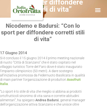
lo sport per diffondere
corretti stili di vita”
Nicodemo e Badursi: “Con lo
sport per diffondere corretti stili
di vita”
17 Giugno 2014
Si è concluso il 15 giugno 2014 il primo meeting nazionale
di nuoto “Città di Scanzano” che è stato ospitato nel
villaggio turistico Torre del Faro dove è stato inaugurato
l’impianto olimpionico (50 metri). A dare sostegno
all’iniziativa promossa da Federnuoto Basilicata in qualità
di main partner l’organizzazione di produttori
Assofruit
Italia
.
“Lo sport è lo stile di vita che meglio si abbina ai prodotti
ortofrutticoli sinonimo di vita sana e corrette abitudini
alimentari”, ha spiegato
Andrea Badursi
, general manager
dell’organizzazione attiva Scanzano e che unisce oltre