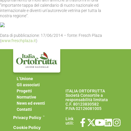
appuntamento di molti altri affinché si trasformi in una
“importante tappa del calendario di nuoto nazionale ed
internazionale e diventi un’autorevole vetrina per tutta la
nostra regione”.
Data di pubblicazione: 17/06/2014 – fonte: Fresch Plaza
(
www.freschplaza.it
)
L’Unione
Gli associati
Progetti
ITALIA ORTOFRUTTA
Società Consortile a
Normative
responsabilità limitata
News ed eventi
C.F. 80123830582
P.IVA 02126081005
Contatti
-
Privacy Policy
Link
utili:
Cookie Policy