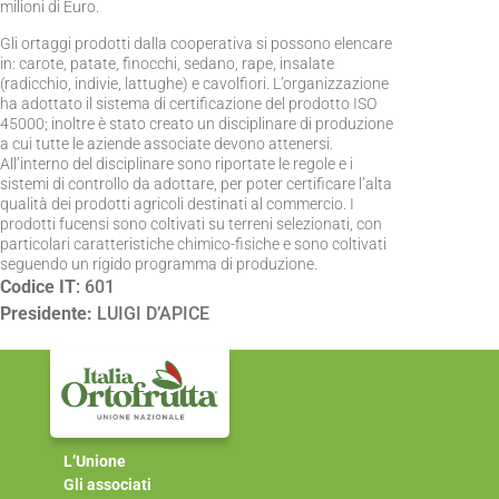
milioni di Euro.
Gli ortaggi prodotti dalla cooperativa si possono elencare
in: carote, patate, finocchi, sedano, rape, insalate
(radicchio, indivie, lattughe) e cavolfiori. L’organizzazione
ha adottato il sistema di certificazione del prodotto ISO
45000; inoltre è stato creato un disciplinare di produzione
a cui tutte le aziende associate devono attenersi.
All’interno del disciplinare sono riportate le regole e i
sistemi di controllo da adottare, per poter certificare l’alta
qualità dei prodotti agricoli destinati al commercio. I
prodotti fucensi sono coltivati su terreni selezionati, con
particolari caratteristiche chimico-fisiche e sono coltivati
seguendo un rigido programma di produzione.
Codice IT
: 601
Presidente:
LUIGI D’APICE
L’Unione
Gli associati