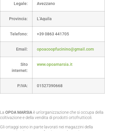
Legale:
Avezzano
Provincia:
L’Aquila
Telefono:
+39 0863 441705
Email:
opoacoopfucinino@gmail.com
Sito
www.opoamarsia.it
internet:
P.IVA:
01527390668
La
OPOA MARSIA
è un’organizzazione che si occupa della
coltivazione e della vendita di prodotti ortofrutticoli.
Gli ortaggi sono in parte lavorati nei magazzini della