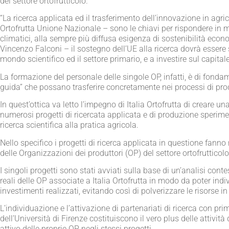
del settore ortofrutticolo.
“La ricerca applicata ed il trasferimento dell’innovazione in agri
Ortofrutta Unione Nazionale – sono le chiavi per rispondere in ma
climatici, alla sempre più diffusa esigenza di sostenibilità eco
Vincenzo Falconi – il sostegno dell’UE alla ricerca dovrà essere
mondo scientifico ed il settore primario, e a investire sul capita
La formazione del personale delle singole OP, infatti, è di fon
guida” che possano trasferire concretamente nei processi di prod
In quest’ottica va letto l’impegno di Italia Ortofrutta di creare 
numerosi progetti di ricercata applicata e di produzione sperimen
ricerca scientifica alla pratica agricola.
Nello specifico i progetti di ricerca applicata in questione fann
delle Organizzazioni dei produttori (OP) del settore ortofrutticolo
I singoli progetti sono stati avviati sulla base di un’analisi cont
reali delle OP associate a Italia Ortofrutta in modo da poter indi
investimenti realizzati, evitando così di polverizzare le risorse i
L’individuazione e l’attivazione di partenariati di ricerca con prim
dell’Università di Firenze costituiscono il vero plus delle attivit
attivo delle proprie OP negli stessi progetti.