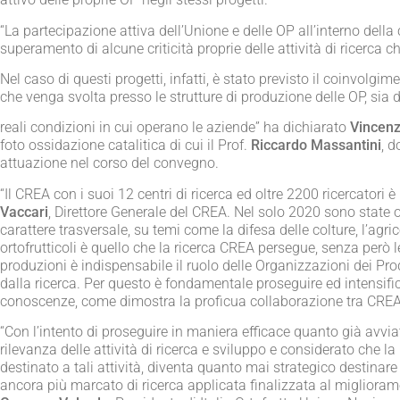
“La partecipazione attiva dell’Unione e delle OP all’interno della 
superamento di alcune criticità proprie delle attività di ricerca
Nel caso di questi progetti, infatti, è stato previsto il coinvolgim
che venga svolta presso le strutture di produzione delle OP, si
reali condizioni in cui operano le aziende” ha dichiarato
Vincenz
foto ossidazione catalitica di cui il Prof.
Riccardo Massantini
, d
attuazione nel corso del convegno.
“Il CREA con i suoi 12 centri di ricerca ed oltre 2200 ricercatori 
Vaccari
, Direttore Generale del CREA. Nel solo 2020 sono state o
carattere trasversale, su temi come la difesa delle colture, l’agr
ortofrutticoli è quello che la ricerca CREA persegue, senza però 
produzioni è indispensabile il ruolo delle Organizzazioni dei Produt
dalla ricerca. Per questo è fondamentale proseguire ed intensifica
conoscenze, come dimostra la proficua collaborazione tra CREA e 
“Con l’intento di proseguire in maniera efficace quanto già avvia
rilevanza delle attività di ricerca e sviluppo e considerato che 
destinato a tali attività, diventa quanto mai strategico destinare 
ancora più marcato di ricerca applicata finalizzata al migliorame