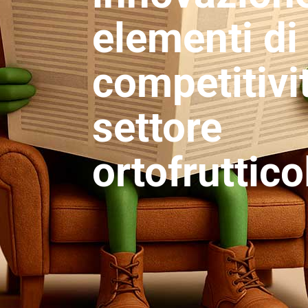
elementi di
competitivi
settore
ortofruttico