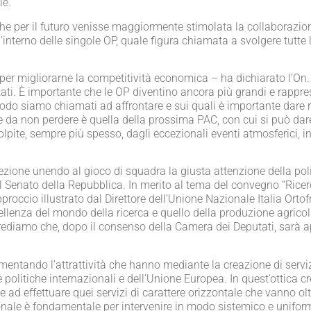
le.
 per il futuro venisse maggiormente stimolata la collaborazione 
’interno delle singole OP, quale figura chiamata a svolgere tutte le
se per migliorarne la competitività economica – ha dichiarato l’On
ti. È importante che le OP diventino ancora più grandi e rappre
periodo siamo chiamati ad affrontare e sui quali è importante dare
ne da non perdere è quella della prossima PAC, con cui si può dar
pite, sempre più spesso, dagli eccezionali eventi atmosferici, i
ezione unendo al gioco di squadra la giusta attenzione della polit
 Senato della Repubblica. In merito al tema del convegno “Rice
pproccio illustrato dal Direttore dell’Unione Nazionale Italia Ortof
ccellenza del mondo della ricerca e quello della produzione agricol
rediamo che, dopo il consenso della Camera dei Deputati, sarà 
entando l’attrattività che hanno mediante la creazione di serviz
le politiche internazionali e dell’Unione Europea. In quest’ottica
d effettuare quei servizi di carattere orizzontale che vanno oltr
onale è fondamentale per intervenire in modo sistemico e uniform