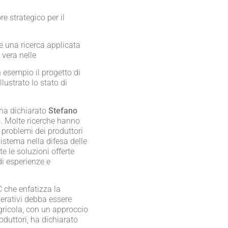
re strategico per il
are una ricerca applicata
 vera nelle
n esempio il progetto di
llustrato lo stato di
, ha dichiarato
Stefano
lo. Molte ricerche hanno
i problemi dei produttori
sistema nella difesa delle
te le soluzioni offerte
di esperienze e
C che enfatizza la
perativi debba essere
agricola, con un approccio
oduttori, ha dichiarato