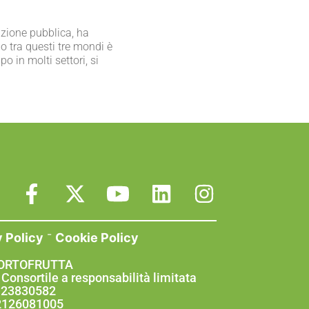
azione pubblica, ha
o tra questi tre mondi è
o in molti settori, si
-
y Policy
Cookie Policy
 ORTOFRUTTA
 Consortile a responsabilità limitata
0123830582
02126081005