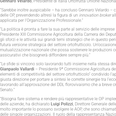
Gennaro Velardo
, Presidente di Italia Ortofrutta Unione Naziona
“Sarebbe inoltre auspicabile – ha concluso Gennaro Velardo – che
delle OP, prevendendo altresì la figura di un
innovation broker
all
applicata per l’Organizzazione Professionale.”
“La politica è pronta a fare la sua parte al servizio delle impre
Presidente XIII Commissione Agricoltura della Camera dei Deputa
gli sforzi e le attività sui grandi temi strategici che in questo 
futura versione strategica del settore ortofrutticolo. Un’occasio
mutualizzazione nazionale che possa sostenere le produzioni col
assicurativi che bisognerà diffondere sempre più.”
“Le sfide si vincono solo lavorando tutti insieme nella stessa dir
Gianpaolo Vallardi
– Presidente 9ª Commissione Agricoltura del
elementi di competitività del settore ortofrutticolo” condivido l’a
giusta direzione per portare a sintesi le corrette sinergie tra l’e
lavorando all’approvazione del DDL florovivaismo che a breve c
Senato.”
“Bisogna fare sistema e rendere più rappresentative le OP implem
delle aziende, ha dichiarato
Luigi Polizzi
, Direttore Generale del
molto importante lo possano svolgere le AOP, che sono chiamate a
delle singole organizzazioni. Il ruolo della rappresentanza Nazi