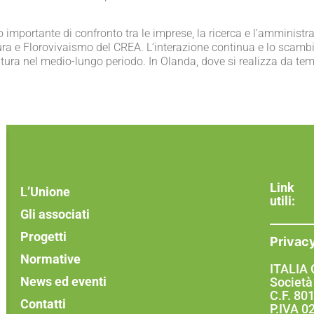
importante di confronto tra le imprese, la ricerca e l’amministr
ltura e Florovivaismo del CREA. L’interazione continua e lo scambi
coltura nel medio-lungo periodo. In Olanda, dove si realizza da temp
Link
L’Unione
utili:
Gli associati
Progetti
Privac
Normative
ITALIA
News ed eventi
Società
C.F. 8
Contatti
P.IVA 