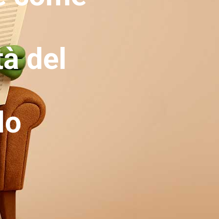
tà del
lo