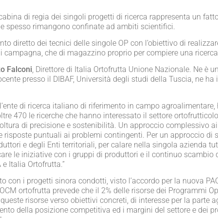
cabina di regia dei singoli progetti di ricerca rappresenta un fatto
 che spesso rimangono confinate ad ambiti scientifici.
ento diretto dei tecnici delle singole OP con l’obiettivo di realizz
a di campagna, che di magazzino proprio per compiere una ricerca
o Falconi
, Direttore di Italia Ortofrutta Unione Nazionale. Ne è u
ocente presso il DIBAF, Università degli studi della Tuscia, ne ha i
è l’ente di ricerca italiano di riferimento in campo agroalimentare
ltre 470 le ricerche che hanno interessato il settore ortofruttico
icoltura di precisione e sostenibilità. Un approccio complessivo a
le risposte puntuali ai problemi contingenti. Per un approccio di 
tori e degli Enti territoriali, per calare nella singola azienda tut
re le iniziative con i gruppi di produttori e il continuo scambio 
Italia Ortofrutta.”
to con i progetti sinora condotti, visto l’accordo per la nuova PA
la OCM ortofrutta prevede che il 2% delle risorse dei Programmi O
queste risorse verso obiettivi concreti, di interesse per la parte 
nto della posizione competitiva ed i margini del settore e dei pr