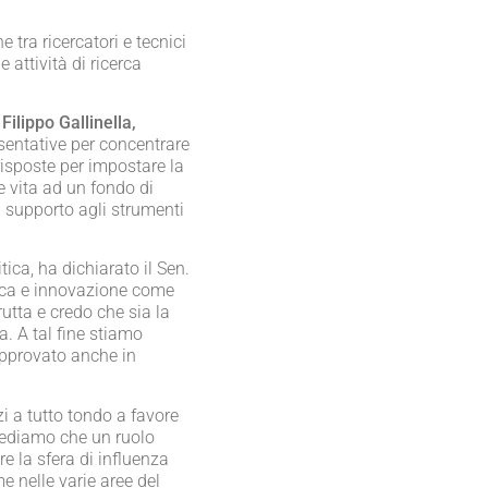
tra ricercatori e tecnici
 attività di ricerca
.
Filippo Gallinella,
sentative per concentrare
 risposte per impostare la
e vita ad un fondo di
n supporto agli strumenti
ica, ha dichiarato il Sen.
rca e innovazione come
rutta e credo che sia la
a. A tal fine stiamo
approvato anche in
i a tutto tondo a favore
 crediamo che un ruolo
e la sfera di influenza
e nelle varie aree del