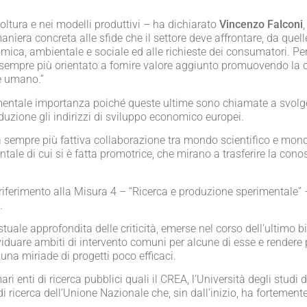
coltura e nei modelli produttivi – ha dichiarato
Vincenzo Falconi
,
niera concreta alle sfide che il settore deve affrontare, da quel
nomica, ambientale e sociale ed alle richieste dei consumatori. P
 sempre più orientato a fornire valore aggiunto promuovendo la c
le umano.”
damentale importanza poiché queste ultime sono chiamate a svolg
uzione gli indirizzi di sviluppo economico europei.
una sempre più fattiva collaborazione tra mondo scientifico e mond
tale di cui si è fatta promotrice, che mirano a trasferire la con
o riferimento alla Misura 4 – “Ricerca e produzione sperimentale”
.
estuale approfondita delle criticità, emerse nel corso dell’ultimo b
viduare ambiti di intervento comuni per alcune di esse e rendere p
n una miriade di progetti poco efficaci.
ari enti di ricerca pubblici quali il CREA, l’Università degli studi 
à di ricerca dell’Unione Nazionale che, sin dall’inizio, ha fortemen