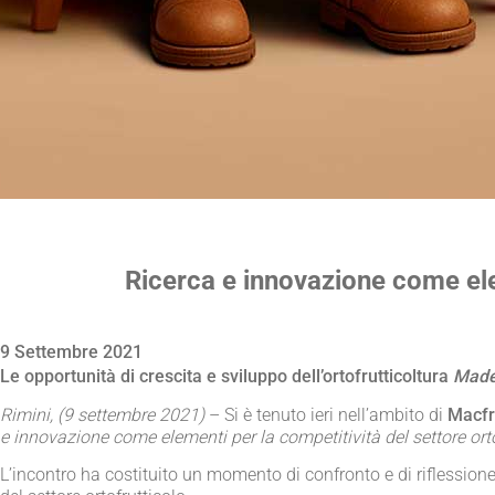
Ricerca e innovazione come elem
9 Settembre 2021
Le opportunità di crescita e sviluppo dell’ortofrutticoltura
Made 
Rimini, (9 settembre 2021)
– Si è tenuto ieri nell’ambito di
Macfr
e innovazione come elementi per la competitività del settore orto
L’incontro ha costituito un momento di confronto e di riflessione 