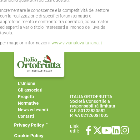
standard qualitativi da essi adottati.
Incrementare le conoscenze e la competitività del settore
con la realizzazione di specifici forum tematici di
approfondimento e confronto tra operatori, consumatori
ed esperti a vario titolo interessati al mondo dell’uva da
tavola.
per maggiori informazioni:
www.vivianaluvaitaliana.it
L’Unione
Gli associati
Progetti
ITALIA ORTOFRUTTA
Società Consortile a
Normative
responsabilità limitata
News ed eventi
C.F. 80123830582
P.IVA 02126081005
Contatti
-
Privacy Policy
Link
utili:
Cookie Policy